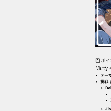
1️⃣ 
間にな
テー
挑戦
Do
Ji