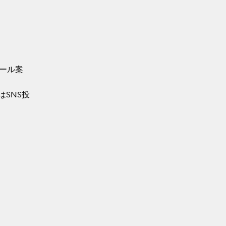
メール案
はSNS投