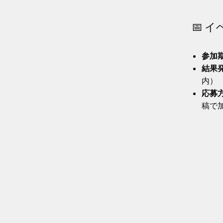
📅 
参加
結果
内）
応募
稿で