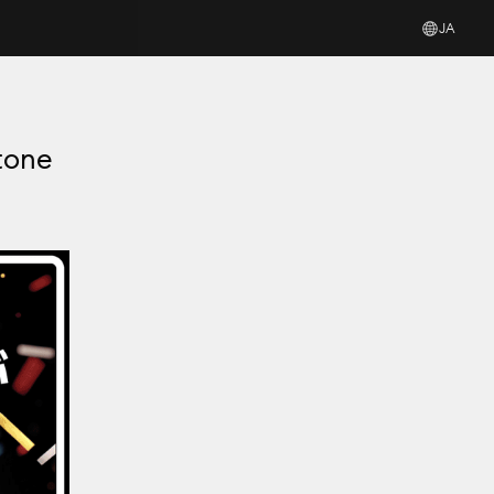
JA
one