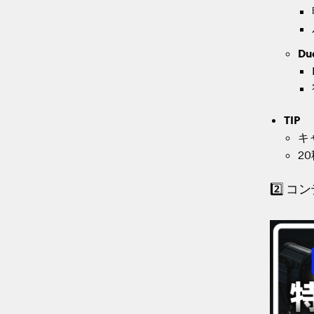
Du
TIP
キ
2
2️⃣ 