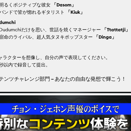
明るくポジティブな彼女
「Dasom」
バンドで皆が惚れるギタリスト
「Kiuk」
dumchi
Dudumchiだけを思い、世話を焼くマネージャー
「Ttattatji」
宿命のライバル、超人気タヌキポップスター
「Dinga」
ャラクターを想像し、自分の声で表現してください。
0秒以内で録音して提出。
コンテンツチャレンジ部門 – あなたの自由な発想で輝こう！