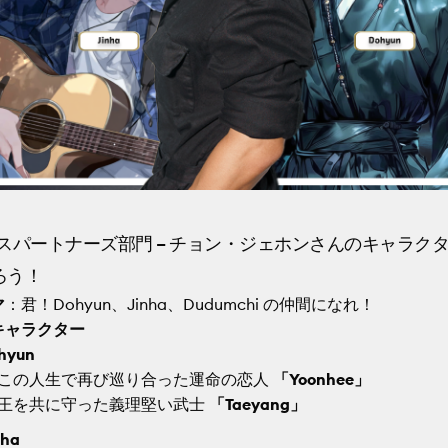
ボイスパートナーズ部門 – チョン・ジェホンさんのキャラク
ろう！
マ
：君！Dohyun、Jinha、Dudumchi の仲間になれ！
キャラクター
hyun
この人生で再び巡り合った運命の恋人
「Yoonhee」
王を共に守った義理堅い武士
「Taeyang」
nha