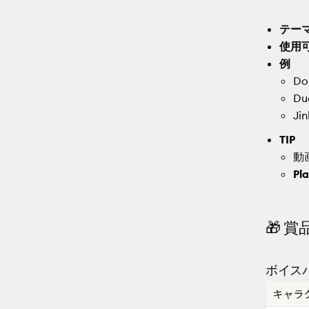
テー
使用
例
D
D
J
TIP
動
Pla
🎁 賞
ボイス