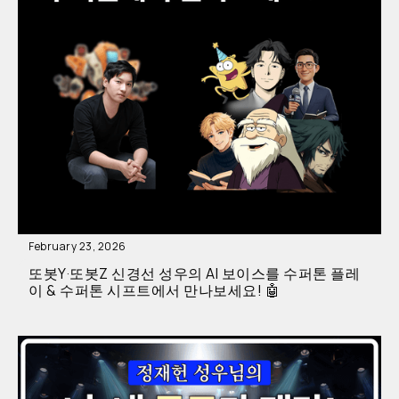
February 23, 2026
또봇Y·또봇Z 신경선 성우의 AI 보이스를 수퍼톤 플레
이 & 수퍼톤 시프트에서 만나보세요! 🤖