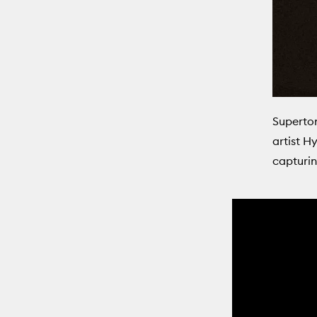
Superton
artist H
capturin