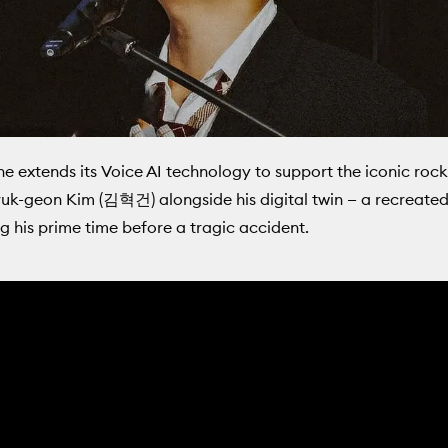
e extends its Voice AI technology to support the iconic rock
yuk-geon Kim (김혁건) alongside his digital twin — a recreated
g his prime time before a tragic accident.