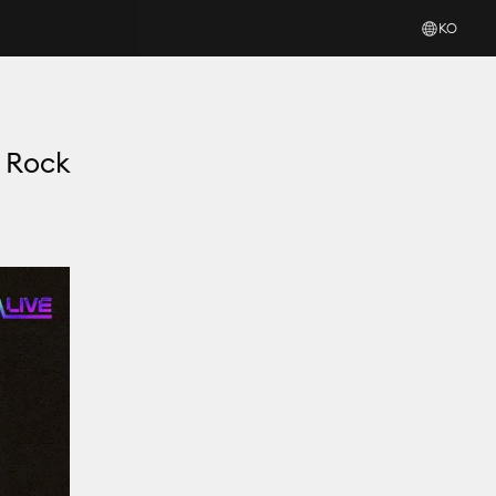
KO
f Rock